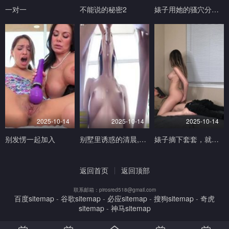
一对一
不能说的秘密2
婊子用她的骚穴分散我的注意力，害我游戏打输了
2025-10-14
2025-10-14
2025-10-14
别发愣一起加入
别墅里诱惑的清晨,猛操小骚逼
婊子摘下套套，就为被中出 - Mandy Madison
返回首页
返回顶部
联系邮箱：pirosred518@gmail.com
百度sitemap
-
谷歌sitemap
-
必应sitemap
-
搜狗sitemap
-
奇虎
sitemap
-
神马sitemap