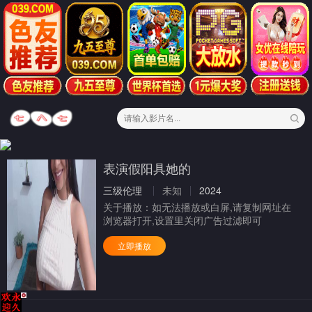
表演假阳具她的
三级伦理
未知
2024
关于播放：
如无法播放或白屏,请复制网址在
浏览器打开,设置里关闭广告过滤即可
立即播放