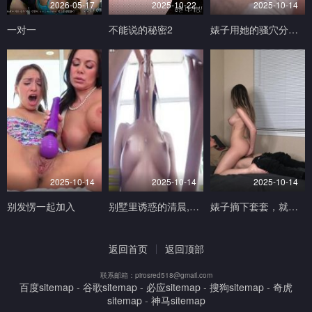
2026-05-17
2025-10-22
2025-10-14
一对一
不能说的秘密2
婊子用她的骚穴分散我的注意力，害我游戏打输了
2025-10-14
2025-10-14
2025-10-14
别发愣一起加入
别墅里诱惑的清晨,猛操小骚逼
婊子摘下套套，就为被中出 - Mandy Madison
返回首页
返回顶部
联系邮箱：pirosred518@gmail.com
百度sitemap
-
谷歌sitemap
-
必应sitemap
-
搜狗sitemap
-
奇虎
sitemap
-
神马sitemap