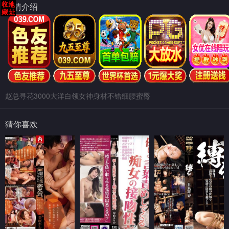
剧情介绍
赵总寻花3000大洋白领女神身材不错细腰蜜臀
猜你喜欢