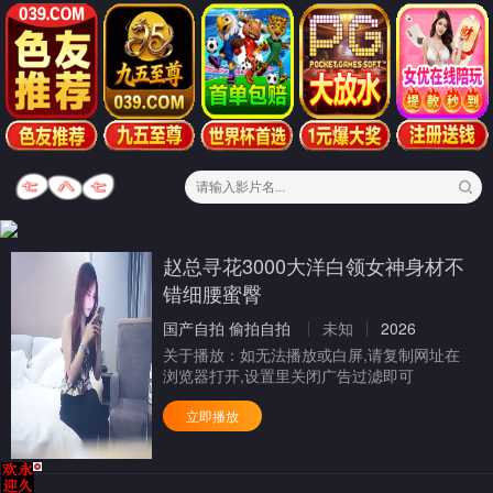
赵总寻花3000大洋白领女神身材不
错细腰蜜臀
国产自拍
偷拍自拍
未知
2026
关于播放：
如无法播放或白屏,请复制网址在
浏览器打开,设置里关闭广告过滤即可
立即播放