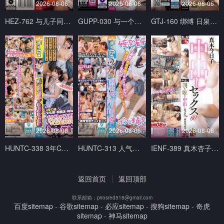
2026-08-06
2026-08-06
2026-08-06
HEZ-762 与儿子同学父亲每周一天在地下营业见面酒吧幽会。 白石あきほ,美咲かんな ホットエンターテイメント
GUPP-030 与一个用言语温柔挑逗你的荡妇接吻性爱 Erika Ozaki 尾崎えりか GUPPI-妄想族
GTJ-160 绑缚 日泉舞香 ドグマ
2026-08-06
2026-08-06
2026-08-06
HUNTC-338 3年C组文化祭模拟店 吃到饱、喝到饱、吸到饱的烧肉店 Hunter
HUNTC-313 人气爆棚的时期开始了！两周的教育实习中太受学生们欢迎在学校里偷偷做爱！围绕着 Hunter
IENF-389 真木杏子从早到晚出性爱 60 真木今日子 アイエナジー
返回首页
返回顶部
联系邮箱：pirosred518@gmail.com
百度sitemap
-
谷歌sitemap
-
必应sitemap
-
搜狗sitemap
-
奇虎
sitemap
-
神马sitemap