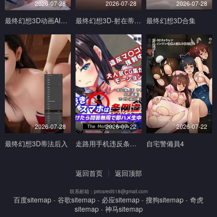
2026-07-28
2026-07-28
2026-07-28
最终幻想3D动画AI生成完美画质
最终幻想3D-射在蒂法的奶子小穴和嘴上V
最终幻想3D合集
2026-07-28
2026-07-22
2026-07-22
最终幻想3D蒂法后入
走路用手机违反条例发现到就问答无用马上无套抽插中出TheMotionAnimed_177879
自宅警備員4
返回首页
返回顶部
联系邮箱：pirosred518@gmail.com
百度sitemap
-
谷歌sitemap
-
必应sitemap
-
搜狗sitemap
-
奇虎
sitemap
-
神马sitemap