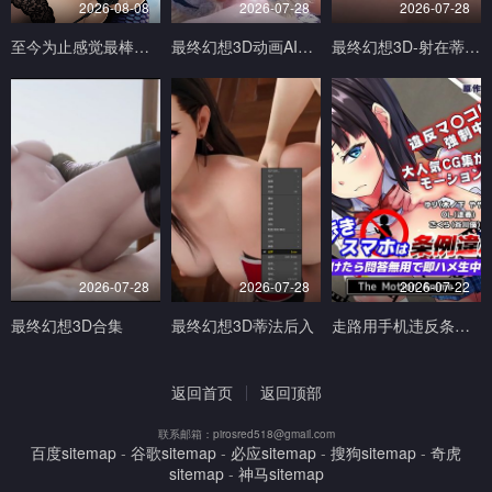
2026-08-08
2026-07-28
2026-07-28
至今为止感觉最棒的一次做爱1
最终幻想3D动画AI生成完美画质
最终幻想3D-射在蒂法的奶子小穴和嘴上V
2026-07-28
2026-07-28
2026-07-22
最终幻想3D合集
最终幻想3D蒂法后入
走路用手机违反条例发现到就问答无用马上无套抽插中出TheMotionAnimed_177879
返回首页
返回顶部
联系邮箱：pirosred518@gmail.com
百度sitemap
-
谷歌sitemap
-
必应sitemap
-
搜狗sitemap
-
奇虎
sitemap
-
神马sitemap