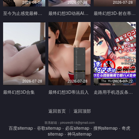
2026-08-08
2026-07-28
2026-07-28
至今为止感觉最棒的一次做爱1
最终幻想3D动画AI生成完美画质
最终幻想3D-射在蒂法的奶子小穴和嘴上V
2026-07-28
2026-07-28
2026-07-22
最终幻想3D合集
最终幻想3D蒂法后入
走路用手机违反条例发现到就问答无用马上无套抽插中出TheMotionAnimed_177879
返回首页
返回顶部
联系邮箱：pirosred518@gmail.com
百度sitemap
-
谷歌sitemap
-
必应sitemap
-
搜狗sitemap
-
奇虎
sitemap
-
神马sitemap