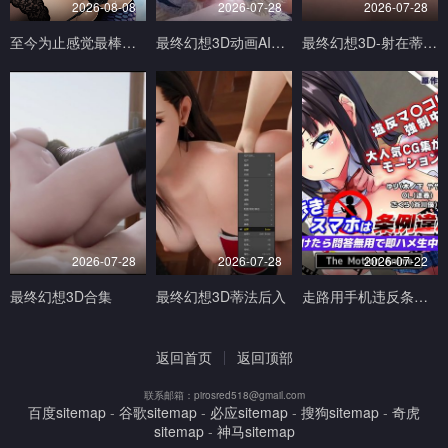
2026-08-08
2026-07-28
2026-07-28
至今为止感觉最棒的一次做爱1
最终幻想3D动画AI生成完美画质
最终幻想3D-射在蒂法的奶子小穴和嘴上V
2026-07-28
2026-07-28
2026-07-22
最终幻想3D合集
最终幻想3D蒂法后入
走路用手机违反条例发现到就问答无用马上无套抽插中出TheMotionAnimed_177879
返回首页
返回顶部
联系邮箱：pirosred518@gmail.com
百度sitemap
-
谷歌sitemap
-
必应sitemap
-
搜狗sitemap
-
奇虎
sitemap
-
神马sitemap