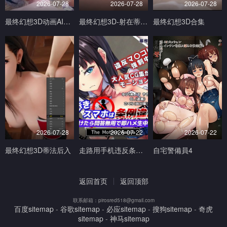
2026-07-28
2026-07-28
2026-07-28
最终幻想3D动画AI生成完美画质
最终幻想3D-射在蒂法的奶子小穴和嘴上V
最终幻想3D合集
2026-07-28
2026-07-22
2026-07-22
最终幻想3D蒂法后入
走路用手机违反条例发现到就问答无用马上无套抽插中出TheMotionAnimed_177879
自宅警備員4
返回首页
返回顶部
联系邮箱：pirosred518@gmail.com
百度sitemap
-
谷歌sitemap
-
必应sitemap
-
搜狗sitemap
-
奇虎
sitemap
-
神马sitemap