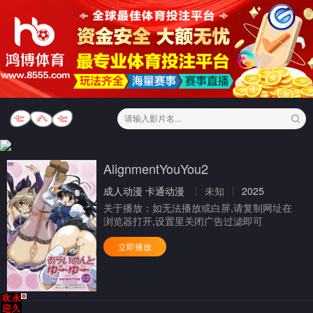
AlignmentYouYou2
成人动漫
卡通动漫
未知
2025
关于播放：
如无法播放或白屏,请复制网址在
浏览器打开,设置里关闭广告过滤即可
立即播放